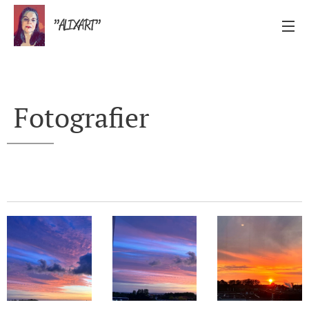
”ALIXART”
Fotografier